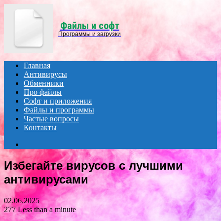
Menu
Файлы и софт
Программы и загрузки
Главная
Антивирусы
Обменники
Про файлы
Софт и приложения
Файлы и программы
Частые вопросы
Контакты
Search
for
Избегайте вирусов с лучшими
антивирусами
02.06.2025
277
Less than a minute