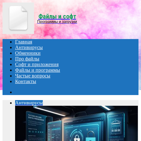
Menu
Файлы и софт
Программы и загрузки
Главная
Антивирусы
Обменники
Про файлы
Софт и приложения
Файлы и программы
Частые вопросы
Контакты
Search
for
Антивирусы