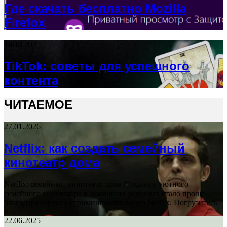
Где скачать бесплатно Mozilla
Firefox
18.10.2025
TikTok: советы для успешного
контента
ЧИТАЕМОЕ
27.01.2026
Netflix: как создать семейный
кинотеатр дома
Netflix: семейный кинотеатр дома Создание уютного
семейного кинотеатра в домашних условиях стало проще
благодаря сервису стримингового видео Netflix. Погрузитесь
в…
22.06.2025