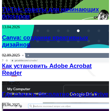
TikTok: советы для начинающих
блогеров
13.04.2026
Canva: создание креативных
дизайнов
02.09.2025
Как установить Adobe Acrobat
Reader
21.04.2025
Где скачать бесплатно Google Drive
09.06.2025