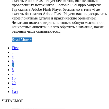
скачать Adobe Flash Player бесплатно, вот несколько
проверенных источников: Softonic FileHippo Softpedia
Где скачать Adobe Flash Player бесплатно в теме «Где
скачать бесплатно Adobe Flash Player» важно раскрывать
через понятные детали и практические ориентиры.
Читателю полезно видеть не только общую мысль, но и
конкретные акценты: на что обратить внимание, какие
решения чаще оказываются…
Read More »
First
...
«
4
5
6
»
10
20
...
Last
ЧИТАЕМОЕ