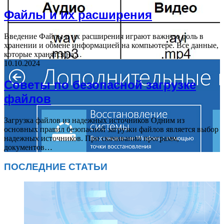
Файлы и их расширения
Введение Файлы и их расширения играют важную роль в
хранении и обмене информацией на компьютере. Все данные,
которые хранятся на…
10.10.2024
Советы по безопасной загрузке
файлов
Загрузка файлов из надежных источников Одним из
основных правил безопасной загрузки файлов является выбор
надежных источников. При скачивании программ,
документов…
ПОСЛЕДНИЕ СТАТЬИ